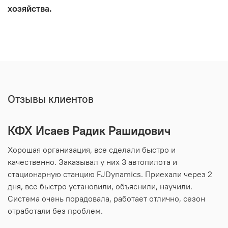
хозяйства.
Отзывы клиентов
КФХ Исаев Радик Рашидович
Г
З
Хорошая организация, все сделали быстро и
качественно. Заказывал у них 3 автопилота и
Р
стационарную станцию FJDynamics. Приехали через 2
Al
дня, все быстро установили, объяснили, научили.
н
Система очень порадовала, работает отлично, сезон
е
отработали без проблем.